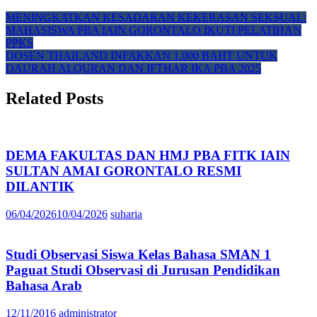
Post
MENINGKATKAN KESADARAN KEKERASAN SEKSUAL:
MAHASISWA PBA IAIN GORONTALO IKUTI PELATIHAN
navigation
PPKS
DOSEN THAILAND INFAKKAN 1.000 BAHT UNTUK
DAURAH ALQURAN DAN IFTHAR IKA PBA 2025
Related Posts
DEMA FAKULTAS DAN HMJ PBA FITK IAIN
SULTAN AMAI GORONTALO RESMI
DILANTIK
06/04/2026
10/04/2026
suharia
Studi Observasi Siswa Kelas Bahasa SMAN 1
Paguat Studi Observasi di Jurusan Pendidikan
Bahasa Arab
12/11/2016
administrator