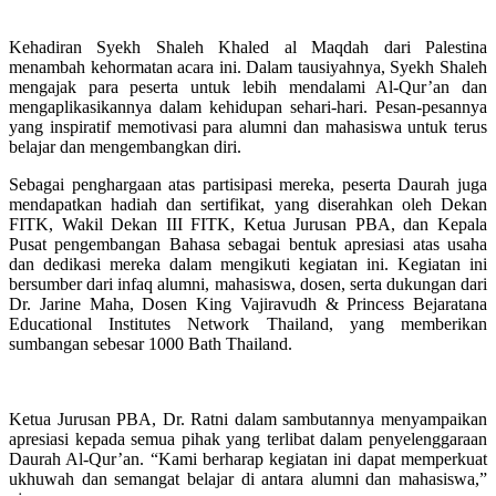
Kehadiran Syekh Shaleh Khaled al Maqdah dari Palestina
menambah kehormatan acara ini. Dalam tausiyahnya, Syekh Shaleh
mengajak para peserta untuk lebih mendalami Al-Qur’an dan
mengaplikasikannya dalam kehidupan sehari-hari. Pesan-pesannya
yang inspiratif memotivasi para alumni dan mahasiswa untuk terus
belajar dan mengembangkan diri.
Sebagai penghargaan atas partisipasi mereka, peserta Daurah juga
mendapatkan hadiah dan sertifikat, yang diserahkan oleh Dekan
FITK, Wakil Dekan III FITK, Ketua Jurusan PBA, dan Kepala
Pusat pengembangan Bahasa sebagai bentuk apresiasi atas usaha
dan dedikasi mereka dalam mengikuti kegiatan ini. Kegiatan ini
bersumber dari infaq alumni, mahasiswa, dosen, serta dukungan dari
Dr. Jarine Maha, Dosen King Vajiravudh & Princess Bejaratana
Educational Institutes Network Thailand, yang memberikan
sumbangan sebesar 1000 Bath Thailand.
Ketua Jurusan PBA, Dr. Ratni dalam sambutannya menyampaikan
apresiasi kepada semua pihak yang terlibat dalam penyelenggaraan
Daurah Al-Qur’an. “Kami berharap kegiatan ini dapat memperkuat
ukhuwah dan semangat belajar di antara alumni dan mahasiswa,”