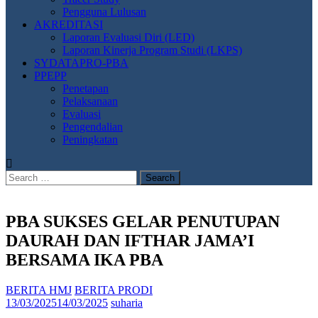
Pengguna Lulusan
AKREDITASI
Laporan Evaluasi Diri (LED)
Laporan Kinerja Program Studi (LKPS)
SYDATAPRO-PBA
PPEPP
Penetapan
Pelaksanaan
Evaluasi
Pengendalian
Peningkatan
Search
for:
PBA SUKSES GELAR PENUTUPAN
DAURAH DAN IFTHAR JAMA’I
BERSAMA IKA PBA
BERITA HMJ
BERITA PRODI
13/03/2025
14/03/2025
suharia