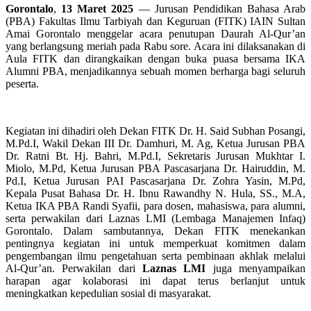
Gorontalo
,
13 Maret 2025
— Jurusan Pendidikan Bahasa Arab
(PBA) Fakultas Ilmu Tarbiyah dan Keguruan (FITK) IAIN Sultan
Amai Gorontalo menggelar acara penutupan Daurah Al-Qur’an
yang berlangsung meriah pada Rabu sore. Acara ini dilaksanakan di
Aula FITK dan dirangkaikan dengan buka puasa bersama IKA
Alumni PBA, menjadikannya sebuah momen berharga bagi seluruh
peserta.
Kegiatan ini dihadiri oleh Dekan FITK Dr. H. Said Subhan Posangi,
M.Pd.I, Wakil Dekan III Dr. Damhuri, M. Ag, Ketua Jurusan PBA
Dr. Ratni Bt. Hj. Bahri, M.Pd.I, Sekretaris Jurusan Mukhtar I.
Miolo, M.Pd, Ketua Jurusan PBA Pascasarjana Dr. Hairuddin, M.
Pd.I, Ketua Jurusan PAI Pascasarjana Dr. Zohra Yasin, M.Pd,
Kepala Pusat Bahasa Dr. H. Ibnu Rawandhy N. Hula, SS., M.A,
Ketua IKA PBA Randi Syafii, para dosen, mahasiswa, para alumni,
serta perwakilan dari Laznas LMI (Lembaga Manajemen Infaq)
Gorontalo. Dalam sambutannya, Dekan FITK menekankan
pentingnya kegiatan ini untuk memperkuat komitmen dalam
pengembangan ilmu pengetahuan serta pembinaan akhlak melalui
Al-Qur’an. Perwakilan dari
Laznas
LMI
juga menyampaikan
harapan agar kolaborasi ini dapat terus berlanjut untuk
meningkatkan kepedulian sosial di masyarakat.