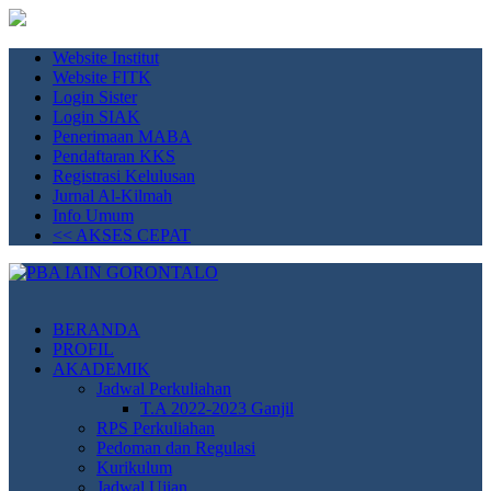
Website Institut
Website FITK
Login Sister
Login SIAK
Penerimaan MABA
Pendaftaran KKS
Registrasi Kelulusan
Jurnal Al-Kilmah
Info Umum
<< AKSES CEPAT
PBA IAIN GORONTALO
Prodi Pendidikan Bahasa Arab IAIN Gorontalo. Unggul Mandiri dan
Profesional.
BERANDA
PROFIL
AKADEMIK
Jadwal Perkuliahan
T.A 2022-2023 Ganjil
RPS Perkuliahan
Pedoman dan Regulasi
Kurikulum
Jadwal Ujian