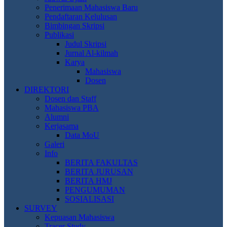
Penerimaan Mahasiswa Baru
Pendaftaran Kelulusan
Bimbingan Skripsi
Publikasi
Judul Skripsi
Jurnal Al-kilmah
Karya
Mahasiswa
Dosen
DIREKTORI
Dosen dan Staff
Mahasiswa PBA
Alumni
Kerjasama
Data MoU
Galeri
Info
BERITA FAKULTAS
BERITA JURUSAN
BERITA HMJ
PENGUMUMAN
SOSIALISASI
SURVEY
Kepuasan Mahasiswa
Tracer Study