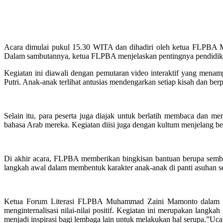
Acara dimulai pukul 15.30 WITA dan dihadiri oleh ketua FLPBA 
Dalam sambutannya, ketua FLPBA menjelaskan pentingnya pendidika
Kegiatan ini diawali dengan pemutaran video interaktif yang mena
Putri. Anak-anak terlihat antusias mendengarkan setiap kisah dan berpa
Selain itu, para peserta juga diajak untuk berlatih membaca dan m
bahasa Arab mereka. Kegiatan diisi juga dengan kultum menjelang be
Di akhir acara, FLPBA memberikan bingkisan bantuan berupa semba
langkah awal dalam membentuk karakter anak-anak di panti asuhan s
Ketua Forum Literasi FLPBA Muhammad Zaini Mamonto dalam kese
menginternalisasi nilai-nilai positif. Kegiatan ini merupakan lang
menjadi inspirasi bagi lembaga lain untuk melakukan hal serupa.”Uca