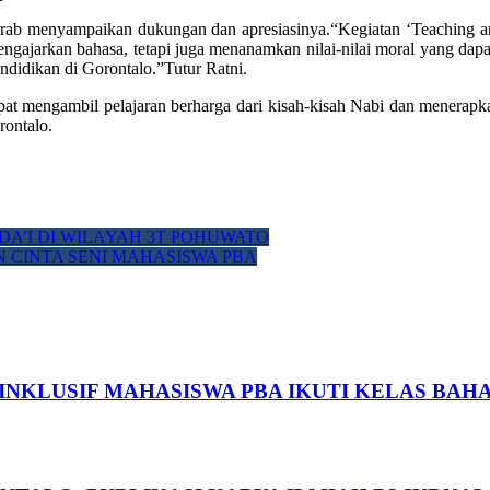
Arab menyampaikan dukungan dan apresiasinya.“Kegiatan ‘Teaching an
mengajarkan bahasa, tetapi juga menanamkan nilai-nilai moral yang da
ndidikan di Gorontalo.”Tutur Ratni.
pat mengambil pelajaran berharga dari kisah-kisah Nabi dan menerap
ontalo.
DA’I DI WILAYAH 3T POHUWATO
N CINTA SENI MAHASISWA PBA
NKLUSIF MAHASISWA PBA IKUTI KELAS BAHA