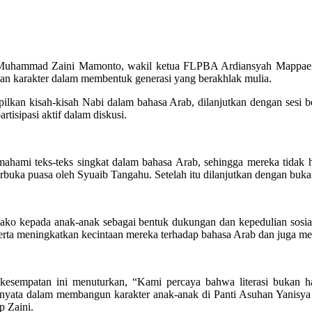
Muhammad Zaini Mamonto, wakil ketua FLPBA Ardiansyah Mappaenre 
n karakter dalam membentuk generasi yang berakhlak mulia.
mpilkan kisah-kisah Nabi dalam bahasa Arab, dilanjutkan dengan sesi
rtisipasi aktif dalam diskusi.
emahami teks-teks singkat dalam bahasa Arab, sehingga mereka tidak 
rbuka puasa oleh Syuaib Tangahu. Setelah itu dilanjutkan dengan buka
ko kepada anak-anak sebagai bentuk dukungan dan kepedulian sosial 
erta meningkatkan kecintaan mereka terhadap bahasa Arab dan juga m
mpatan ini menuturkan, “Kami percaya bahwa literasi bukan han
kah nyata dalam membangun karakter anak-anak di Panti Asuhan Yanisya 
p Zaini.