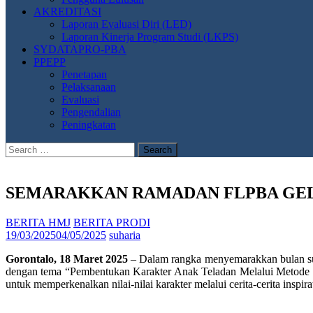
AKREDITASI
Laporan Evaluasi Diri (LED)
Laporan Kinerja Program Studi (LKPS)
SYDATAPRO-PBA
PPEPP
Penetapan
Pelaksanaan
Evaluasi
Pengendalian
Peningkatan
Search
for:
SEMARAKKAN RAMADAN FLPBA GEL
BERITA HMJ
BERITA PRODI
19/03/2025
04/05/2025
suharia
Gorontalo, 18 Maret 2025
– Dalam rangka menyemarakkan bulan su
dengan tema “Pembentukan Karakter Anak Teladan Melalui Metode C
untuk memperkenalkan nilai-nilai karakter melalui cerita-cerita inspira