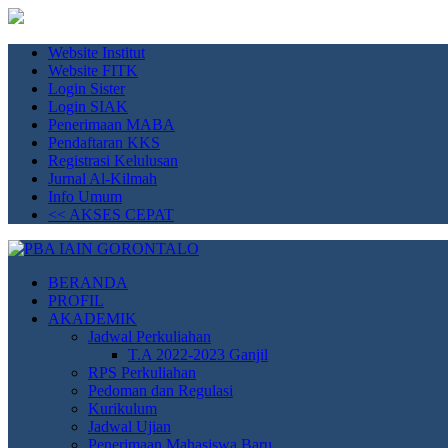
Website Institut
Website FITK
Login Sister
Login SIAK
Penerimaan MABA
Pendaftaran KKS
Registrasi Kelulusan
Jurnal Al-Kilmah
Info Umum
<< AKSES CEPAT
PBA IAIN GORONTALO
Prodi Pendidikan Bahasa Arab IAIN Gorontalo. Unggul Mandiri dan 
BERANDA
PROFIL
AKADEMIK
Jadwal Perkuliahan
T.A 2022-2023 Ganjil
RPS Perkuliahan
Pedoman dan Regulasi
Kurikulum
Jadwal Ujian
Penerimaan Mahasiswa Baru