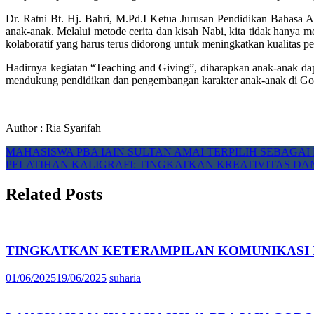
Dr. Ratni Bt. Hj. Bahri, M.Pd.I Ketua Jurusan Pendidikan Bahasa 
anak-anak. Melalui metode cerita dan kisah Nabi, kita tidak hanya 
kolaboratif yang harus terus didorong untuk meningkatkan kualitas pe
Hadirnya kegiatan “Teaching and Giving”, diharapkan anak-anak da
mendukung pendidikan dan pengembangan karakter anak-anak di Gor
Author : Ria Syarifah
Post
MAHASISWA PBA IAIN SULTAN AMAI TERPILIH SEBAGAI 
PELATIHAN KALIGRAFI: TINGKATKAN KREATIVITAS DA
navigation
Related Posts
TINGKATKAN KETERAMPILAN KOMUNIKASI I
01/06/2025
19/06/2025
suharia