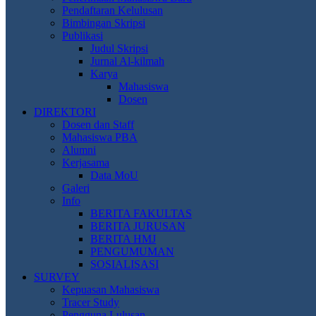
Pendaftaran Kelulusan
Bimbingan Skripsi
Publikasi
Judul Skripsi
Jurnal Al-kilmah
Karya
Mahasiswa
Dosen
DIREKTORI
Dosen dan Staff
Mahasiswa PBA
Alumni
Kerjasama
Data MoU
Galeri
Info
BERITA FAKULTAS
BERITA JURUSAN
BERITA HMJ
PENGUMUMAN
SOSIALISASI
SURVEY
Kepuasan Mahasiswa
Tracer Study
Pengguna Lulusan