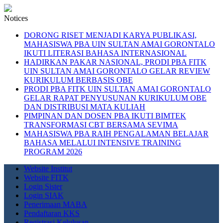
Notices
DORONG RISET MENJADI KARYA PUBLIKASI,
MAHASISWA PBA UIN SULTAN AMAI GORONTALO
IKUTI LITERASI BAHASA INTERNASIONAL
HADIRKAN PAKAR NASIONAL, PRODI PBA FITK
UIN SULTAN AMAI GORONTALO GELAR REVIEW
KURIKULUM BERBASIS OBE
PRODI PBA FITK UIN SULTAN AMAI GORONTALO
GELAR RAPAT PENYUSUNAN KURIKULUM OBE
DAN DISTRIBUSI MATA KULIAH
PIMPINAN DAN DOSEN PBA IKUTI BIMTEK
TRANSFORMASI CBT BERSAMA SEVIMA
MAHASISWA PBA RAIH PENGALAMAN BELAJAR
BAHASA MELALUI INTENSIVE TRAINING
PROGRAM 2026
Website Institut
Website FITK
Login Sister
Login SIAK
Penerimaan MABA
Pendaftaran KKS
Registrasi Kelulusan