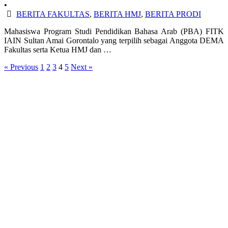
•
BERITA FAKULTAS
,
BERITA HMJ
,
BERITA PRODI
Mahasiswa Program Studi Pendidikan Bahasa Arab (PBA) FITK
IAIN Sultan Amai Gorontalo yang terpilih sebagai Anggota DEMA
Fakultas serta Ketua HMJ dan …
« Previous
1
2
3
4
5
Next »