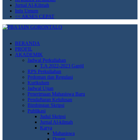
Jurnal Al-Kilmah
Info Umum
<< AKSES CEPAT
PBA IAIN GORONTALO
Prodi Pendidikan Bahasa Arab IAIN Gorontalo. Unggul Mandiri dan
Profesional.
BERANDA
PROFIL
AKADEMIK
Jadwal Perkuliahan
T.A 2022-2023 Ganjil
RPS Perkuliahan
Pedoman dan Regulasi
Kurikulum
Jadwal Ujian
Penerimaan Mahasiswa Baru
Pendaftaran Kelulusan
Bimbingan Skripsi
Publikasi
Judul Skripsi
Jurnal Al-kilmah
Karya
Mahasiswa
Dosen