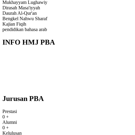
Mukhayyam Lughawiy
Dirasah Masa'iyyah
Daurah Al-Qur'an
Bengkel Nahwu Sharaf
Kajian Fiqih
pendidikan bahasa arab
INFO
HMJ PBA
Jurusan
PBA
Prestasi
0
+
Alumni
0
+
Kelulusan