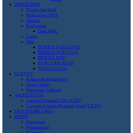
DIREKTORI
Dosen dan Staff
Mahasiswa PBA
Alumni
Kerjasama
Data MoU
Galeri
Info
BERITA FAKULTAS
BERITA JURUSAN
BERITA HMJ
PENGUMUMAN
SOSIALISASI
SURVEY
Kepuasan Mahasiswa
Tracer Study
Pengguna Lulusan
AKREDITASI
Laporan Evaluasi Diri (LED)
Laporan Kinerja Program Studi (LKPS)
SYDATAPRO-PBA
PPEPP
Penetapan
Pelaksanaan
Evaluasi